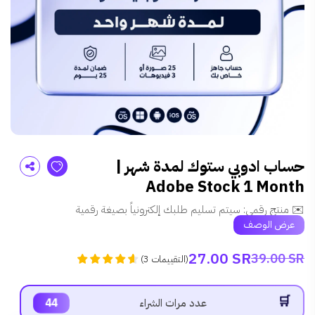
حساب ادوبي ستوك لمدة شهر |
Adobe Stock 1 Month
✉️ منتج رقمي: سيتم تسليم طلبك إلكترونياً بصيغة رقمية
عرض الوصف
27.00 SR
39.00 SR
)
التقييمات
3
(
44
عدد مرات الشراء