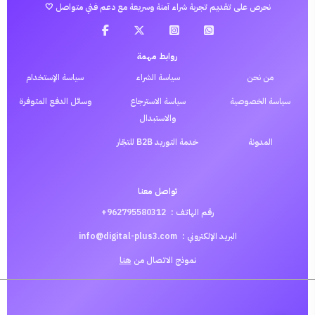
نحرص على تقديم تجربة شراء آمنة وسريعة مع دعم فني متواصل 🤍
روابط مهمة
من نحن
سياسة الشراء
سياسة الإستخدام
سياسة الخصوصية
سياسة الاسترجاع
وسائل الدفع المتوفرة
والاستبدال
المدونة
خدمة التوريد B2B للتجّار
تواصل معنا
رقم الهاتف :
962795580312+
البريد الإلكتروني :
info@digital-plus3.com
نموذج الاتصال من
هنا