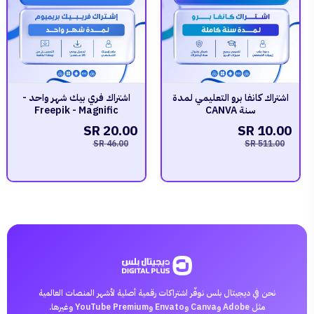
اشتراك كانفا برو التعليمي لمدة
اشتراك فري بيك شهر واحد -
سنة CANVA
Freepik - Magnific
20.00 SR
10.00 SR
46.00 SR
511.00 SR
نحن في ديجيتال بلس نوفّر اشتراكات رقمية أصلية لأشهر المنصات العالمية
مثل Adobe وCanva وEnvato وYouTube Premium وغيرها.