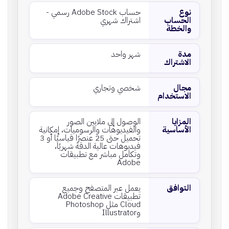
نوع
حساب Adobe Stock رسمي -
الحساب
اشتراك شهري
والخطة
مدة
شهر واحد
الاشتراك
مجال
شخصي وتجاري
الاستخدام
المزايا
الوصول إلى ملايين الصور
الأساسية
والفيديوهات والرسوميات، إمكانية
تحميل حتى 25 عنصرًا قياسيًا أو 3
فيديوهات عالية الدقة شهريًا،
وتكامل مباشر مع تطبيقات
Adobe
التوافق
يعمل عبر المتصفح وجميع
تطبيقات Adobe Creative
Cloud مثل Photoshop
وIllustrator