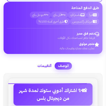
طرق الدفع المتاحة
فيزا
ماستركارد
أبل باي
جوجل باي
أمريكان إكسبريس
طرق أخرى آمنة 100%
دعم فني مميز
فريقنا جاهز لمساعدتك بكل الأوقات.
متجر موثوق
تجارب عملاء ممتازة وتقييمات عالية.
الوصف
التقييمات
📸✨ اشتراك أدوبي ستوك لمدة شهر
من ديجيتال بلس