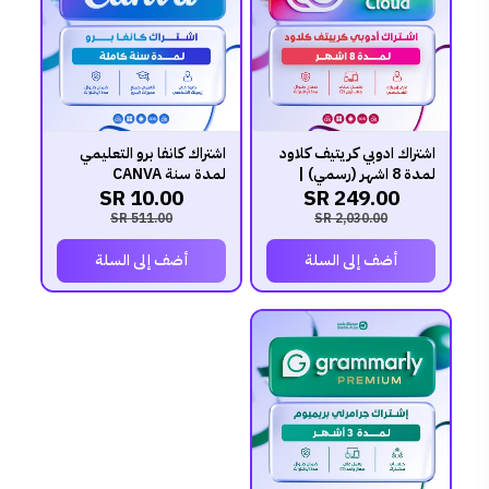
اشتراك ادوبي كريتيف كلاود
اشتراك كانفا برو التعليمي
لمدة 8 اشهر (رسمي) |
لمدة سنة CANVA
10.00 SR
249.00 SR
Adobe Creative Cloud
511.00 SR
2,030.00 SR
أضف إلى السلة
أضف إلى السلة