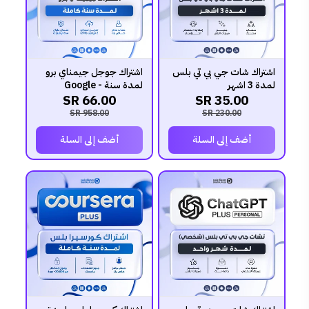
اشتراك شات جي بي تي بلس
اشتراك جوجل جيمناي برو
لمدة 3 اشهر
لمدة سنة - Google
66.00 SR
35.00 SR
gemini
958.00 SR
230.00 SR
أضف إلى السلة
أضف إلى السلة