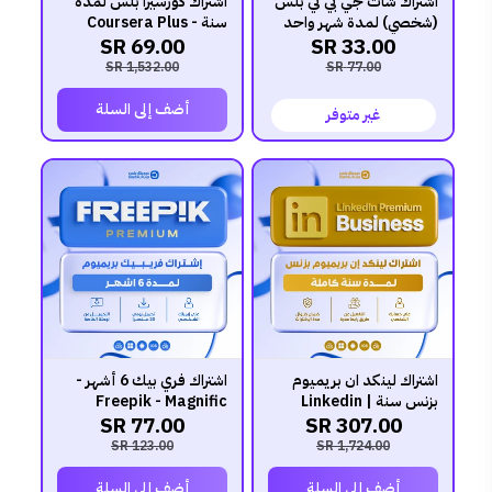
اشتراك شات جي بي تي بلس
اشتراك كورسيرا بلس لمدة
(شخصي) لمدة شهر واحد
سنة - Coursera Plus
69.00 SR
33.00 SR
1,532.00 SR
77.00 SR
أضف إلى السلة
غير متوفر
اشتراك لينكد ان بريميوم
اشتراك فري بيك 6 أشهر -
بزنس سنة | Linkedin
Freepik - Magnific
77.00 SR
307.00 SR
Premium 1 year
(Business)
123.00 SR
1,724.00 SR
أضف إلى السلة
أضف إلى السلة