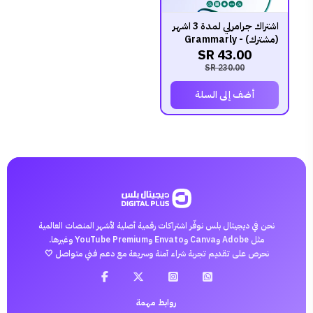
اشتراك جرامرلي لمدة 3 اشهر
(مشترك) - Grammarly
43.00 SR
230.00 SR
أضف إلى السلة
نحن في ديجيتال بلس نوفّر اشتراكات رقمية أصلية لأشهر المنصات العالمية
مثل Adobe وCanva وEnvato وYouTube Premium وغيرها.
نحرص على تقديم تجربة شراء آمنة وسريعة مع دعم فني متواصل 🤍
روابط مهمة