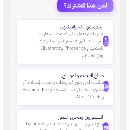
لمن هذا الاشتراك؟
المصممون الجرافيكيون
مثالي لمن يعمل على تصميم الشعارات،
👩
البوستات، الهوية البصرية، والمطبوعات
🎨
باستخدام Photoshop وIllustrator
وInDesign.
صناع الفيديو والمونتاج
مناسب لمن ينتج فيديوهات يوتيوب، إعلانات، أو
🎬
محتوى سوشال ميديا باستخدام Premiere Pro
وAfter Effects.
المصورون ومحررو الصور
رائع لتحرير الصور بجودة عالية عبر Lightroom
📷