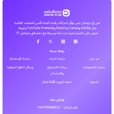
نحن في ديجيتال بلس نوفّر اشتراكات رقمية أصلية لأشهر المنصات العالمية
مثل Adobe وCanva وEnvato وYouTube Premium وغيرها.
نحرص على تقديم تجربة شراء آمنة وسريعة مع دعم فني متواصل 🤍
روابط مهمة
من نحن
سياسة الشراء
سياسة الإستخدام
سياسة الخصوصية
سياسة الاسترجاع
وسائل الدفع المتوفرة
والاستبدال
المدونة
خدمة التوريد B2B للتجّار
تواصل معنا
رقم الهاتف :
962795580312+