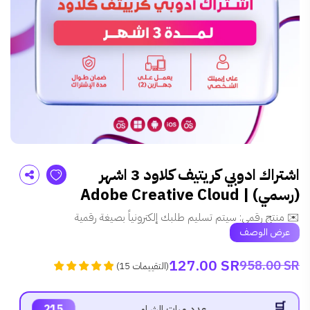
اشتراك ادوبي كريتيف كلاود 3 اشهر
(رسمي) | Adobe Creative Cloud
✉️ منتج رقمي: سيتم تسليم طلبك إلكترونياً بصيغة رقمية
عرض الوصف
127.00 SR
958.00 SR
)
التقييمات
15
(
215
عدد مرات الشراء