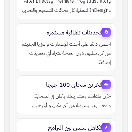
وIllustrator وPremiere Pro وAfter Effects
وInDesign لتغطية كل مجالات التصميم والتحرير.
تحديثات تلقائية مستمرة
🔄
احصل دائمًا على أحدث الإصدارات والمزايا الجديدة
من كل تطبيق دون الحاجة لشراء أي تحديثات
إضافية.
تخزين سحابي 100 جيجا
☁️
خزّن ملفاتك ومشاريعك بأمان في السحابة،
وادخل إليها بسهولة من أي مكان وبأي جهاز.
تكامل سلس بين البرامج
⚡