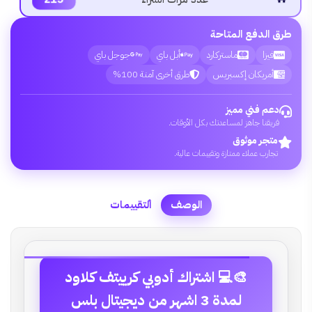
طرق الدفع المتاحة
فيزا
ماستركارد
أبل باي
جوجل باي
أمريكان إكسبريس
طرق أخرى آمنة 100%
دعم فني مميز
فريقنا جاهز لمساعدتك بكل الأوقات.
متجر موثوق
تجارب عملاء ممتازة وتقييمات عالية.
الوصف
التقييمات
🎨💻 اشتراك أدوبي كرييتف كلاود
لمدة 3 اشهر من ديجيتال بلس