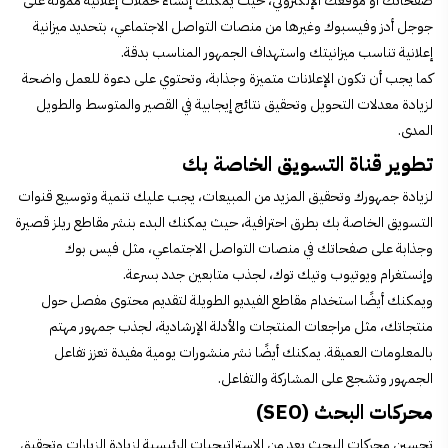
صفحاتك أو موقعك الإلكتروني، حيث يمكنك إنشاء حملات إعلانية ممولة على
جوجل أدز وفيسبوك وغيرها من منصات التواصل الاجتماعي، بتحديد ميزانية
إعلانية تناسب ميزانيتك واستهداف الجمهور المناسب بدقة.
كما يجب أن تكون الإعلانات متميزة وجذابة، وتحتوي على دعوة للعمل واضحة
لزيادة معدلات التحويل وتحقيق نتائج إيجابية في القصير والمتوسط ​​والطويل
المدى.
تطوير قناة التسويق الخاصة بك
لزيادة جمهورك وتحقيق المزيد من المبيعات، يجب عليك تنمية وتوسيع قنوات
التسويق الخاصة بك بطرق احترافية، حيث يمكنك البدء بنشر مقاطع ريلز قصيرة
وجذابة على صفحاتك في منصات التواصل الاجتماعي، مثل فيس بوك
وإنستغرام ويوتيوب وتيك توك، لجذب متابعين جدد بسرعة.
ويمكنك أيضًا استخدام مقاطع الفيديو الطويلة لتقديم محتوى مفصل حول
منتجاتك، مثل مراجعات المنتجات والأدلة الإرشادية، لجذب جمهور مهتم
بالمعلومات العميقة. يمكنك أيضًا نشر منشورات يومية مفيدة تعزز تفاعل
الجمهور وتشجع على المشاركة والتفاعل.
محركات البحث (SEO)
تحسين محركات البحث يعد من الاستراتيجيات الرئيسية لزيادة الزيارات وتحقيق