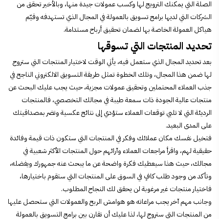
الصلة التي يمكنك الترويج لها وكسب عمولات جيدة منها، وبالأخير تحقق من
الشركات التي لديها برامج تسويق بالعمولة في المجال الذي تستهدفه وقيّم
هياكل العمولة الخاصة بها لضمان تحقيق أرباح مستدامة.
تحديد المنتجات التي تسوقها
بعد تحديد المجال الذي ستعمل فيه، يأتي الوقت لاختيار المنتجات التي ستروج
لها ضمن هذا المجال، وتلك الخطوة تمثل
طريقة التسويق الالكتروني الناجح
في
جذب العملاء المحتملين وتحقيق عمولات مجزية، حيث يجب عليك البحث عن
منتجات عالية الجودة ذات سمعة طيبة في مجالك التخصصي، فالمنتجات
الرديئة التي لا تلبي توقعات العملاء ستؤدي إلى نتائج عكسية وتضر بمصداقيتك
على المدى البعيد.
فتخيل نفسك مكان عملائك وفكر في المنتجات التي ستكون ذات قيمة وفائدة
حقيقية لهم، واقرأ مراجعات العملاء وآرائهم حول المنتجات الأكثر شعبية في
مجالك، حيث هذا سيعطيك فكرة واضحة عن ما يبحث عنه جمهورك ويفضله،
وتأكد من وجود طلب كافٍ في السوق على المنتجات التي ستقوم باختيارها،
فاختيار منتجات غير مرغوبة لن يحقق لك النجاح المطلوب.
وجانب مهم آخر يجب مراعاته هو هوامش الربح والعمولات التي ستحصل عليها
من المنتجات التي ستروج لها، لذا عليك أن تقارن بين برامج التسويق بالعمولة