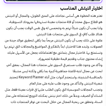
اختيار النيتش المناسب
تعتبر هذه الخطوة هي أساس نجاحك على المدى الطويل، والمجال أو النيتش
هو قطاع سوقي محدد أو فئة منتجات معينة تستهدفها بجهودك التسويقية،
ولذا يجب أن يكون شيئاً تهتم به وتتحمس له وفي نفس الوقت يجب أن يكون
هناك طلب كافٍ في السوق على منتجات هذا النيتش.
علاوة على ذلك يجب أن يكون النيتش مربحاً بما يكفي لتحقيق عوائد جيدة من
العمولات، ولبدء هذا الاختيار، ابدأ بالتفكير في المواضيع والمجالات التي تهتم بها
وتستمتع بها، فاختيار مجال يتماشى مع اهتماماتك يجعل من الأسهل عليك
إنشاء محتوى جذاب وتقديم قيمة حقيقية لجمهورك.
وتأكد من وجود طلب مستمر في السوق على منتجات هذا المجال، بمعنى آخر،
ابحث عن مجال لديه قاعدة جماهيرية كبيرة بما يكفي ولكنه ليس مشبعًا
بالمنافسة الشديدة، واستخدم أدوات مثل أداة Keyword Planner لتحديد
شعبية النيتش والتأكد من وجود طلب عليه على مدار العام.
وتجنب المجالات الموسمية التي يكون الطلب عليها في فترات معينة فقط، مثل
الشتاء أو الصيف، وبدلاً من ذلك اختر نيتش يمكنك الترويج لمنتجاته على مدار
السنة، وتحقق من ربحية المجال من خلال البحث عن توفر المنتجات ذات