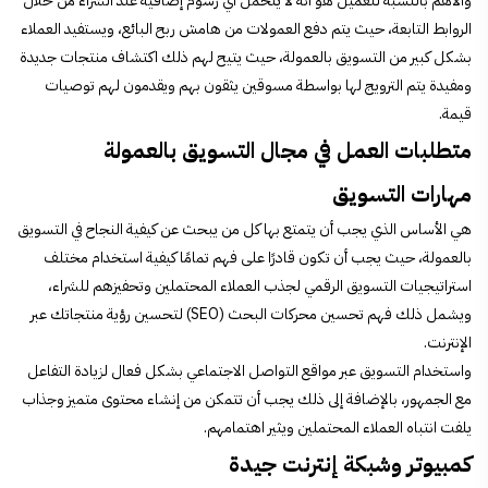
والأهم بالنسبة للعميل هو أنه لا يتحمل أي رسوم إضافية عند الشراء من خلال
الروابط التابعة، حيث يتم دفع العمولات من هامش ربح البائع، ويستفيد العملاء
بشكل كبير من التسويق بالعمولة، حيث يتيح لهم ذلك اكتشاف منتجات جديدة
ومفيدة يتم الترويج لها بواسطة مسوقين يثقون بهم ويقدمون لهم توصيات
قيمة.
متطلبات العمل في مجال التسويق بالعمولة
مهارات التسويق
هي الأساس الذي يجب أن يتمتع بها كل من يبحث عن
كيفية النجاح في التسويق
بالعمولة، حيث يجب أن تكون قادرًا على فهم تمامًا كيفية استخدام مختلف
استراتيجيات التسويق الرقمي لجذب العملاء المحتملين وتحفيزهم للشراء،
ويشمل ذلك فهم تحسين محركات البحث (SEO) لتحسين رؤية منتجاتك عبر
الإنترنت.
واستخدام التسويق عبر مواقع التواصل الاجتماعي بشكل فعال لزيادة التفاعل
مع الجمهور، بالإضافة إلى ذلك يجب أن تتمكن من إنشاء محتوى متميز وجذاب
يلفت انتباه العملاء المحتملين ويثير اهتمامهم.
كمبيوتر وشبكة إنترنت جيدة