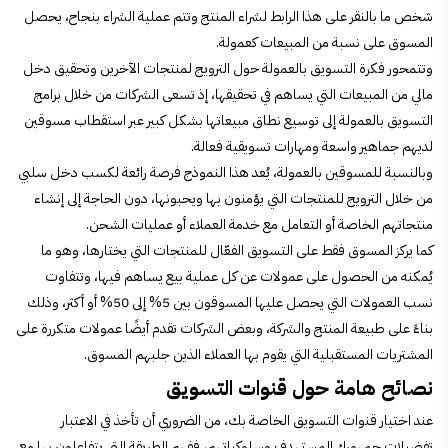
شخص ما بالنقر على هذا الرابط لشراء المنتج وتتم عملية الشراء بنجاح، يحصل
المسوق على نسبة من المبيعات كعمولة.
وتتمحور فكرة التسويق بالعمولة حول الترويج لمنتجات الآخرين وتحقيق دخل
مالي من المبيعات التي يساهم في تحقيقها، إذ تسعى الشركات من خلال برامج
التسويق بالعمولة إلى توسيع نطاق مبيعاتها بشكل كبير عبر استقطاب مسوقين
لديهم جماهير واسعة ومهارات تسويقية فعالة.
وبالنسبة للمسوقين بالعمولة، يُعد هذا النموذج فرصة رائعة لكسب دخل سلبي
من خلال الترويج للمنتجات التي يؤمنون بها ويحبونها، دون الحاجة إلى إنشاء
منتجاتهم الخاصة أو التعامل مع خدمة العملاء أو عمليات الشحن.
كما يركز المسوق فقط على التسويق الفعّال للمنتجات التي يختارها، وهو ما
يُمكنه من الحصول على عمولات عن كل عملية بيع يساهم فيها، وتتفاوت
نسب العمولات التي يحصل عليها المسوقون بين 5% إلى 50% أو أكثر، وذلك
بناءً على طبيعة المنتج والشركة، وبعض الشركات تقدم أيضًا عمولات متكررة على
المشتريات المستقبلية التي يقوم بها العملاء الذين جلبهم المسوق.
نصائح هامة حول قنوات التسويق
عند اختيار قنوات التسويق الخاصة بك، من الضروري أن تأخذ في الاعتبار
تفضيلات جمهورك المستهدف وسلوكياتهم، ففهم الطريقة التي يتفاعلون بها مع