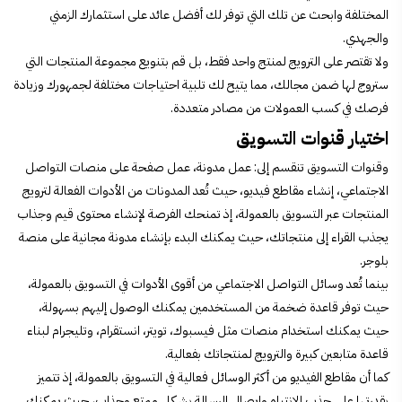
المختلفة وابحث عن تلك التي توفر لك أفضل عائد على استثمارك الزمني
والجهدي.
ولا تقتصر على الترويج لمنتج واحد فقط، بل قم بتنويع مجموعة المنتجات التي
ستروج لها ضمن مجالك، مما يتيح لك تلبية احتياجات مختلفة لجمهورك وزيادة
فرصك في كسب العمولات من مصادر متعددة.
اختيار قنوات التسويق
وقنوات التسويق تنقسم إلى: عمل مدونة، عمل
صفحة على منصات التواصل
الاجتماعي، إنشاء مقاطع فيديو، حيث
تُعد المدونات من الأدوات الفعالة لترويج
المنتجات عبر التسويق بالعمولة، إذ تمنحك الفرصة لإنشاء محتوى قيم وجذاب
يجذب القراء إلى منتجاتك، حيث يمكنك البدء بإنشاء مدونة مجانية على منصة
بلوجر.
بينما
تُعد وسائل التواصل الاجتماعي من أقوى الأدوات في التسويق بالعمولة،
حيث توفر قاعدة ضخمة من المستخدمين يمكنك الوصول إليهم بسهولة،
حيث يمكنك استخدام منصات مثل فيسبوك، تويتر، انستقرام، وتليجرام لبناء
قاعدة متابعين كبيرة والترويج لمنتجاتك بفعالية.
كما أن
مقاطع الفيديو من أكثر الوسائل فعالية في التسويق بالعمولة، إذ تتميز
بقدرتها على جذب الانتباه وإيصال الرسالة بشكل ممتع وجذاب، حيث يمكنك