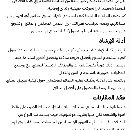
يعزز من مصداقيته بشكل كبير، فبدلاً من البيانات العامة تروي هذه القصص
قصصاً شخصية تبرز تحولات حقيقية ونتائج إيجابية.
كما تصف الحالات الناجحة كيف استخدم الأفراد المنتج لتحقيق أهدافهم وحل
مشاكلهم، وهذه الدراسات تعزز الثقة بين العميل المحتمل والمنتج، وتشجع
على بناء تجارب واقعية وملهمة حول
كيفية النجاح في التسويق .
أدلة الإرشاد
في إطار الأدلة الإرشادية، يجب أن تركز على تقديم خطوات عملية ومحددة حول
كيفية استخدام المنتج بأفضل طريقة ممكنة وتحقيق أقصى استفادة منه،
ويشمل ذلك شرحاً مفصلاً للميزات والوظائف الرئيسية للمنتج، مع توضيح
الخطوات الضرورية للاستخدام الآمن والفعال.
وبتقديم هذه الأدلة يمكنك تعليم العملاء المحتملين حول كيفية تطبيق المنتج
في حياتهم اليومية والحصول على أفضل النتائج.
عقد المقارنات
عندما تقوم بمقارنة المنتج بمنتجات منافسة، فإنك تسلط الضوء على نقاط
القوة والضعف لكل منها بطريقة موضوعية، حيث يساعد هذا النوع من
المقالات القراء على فهم الفروق الرئيسية بين المنتجات المختلفة ويوفر لهم
الأدلة اللازمة لاتخاذ قرار شراء مستنير.