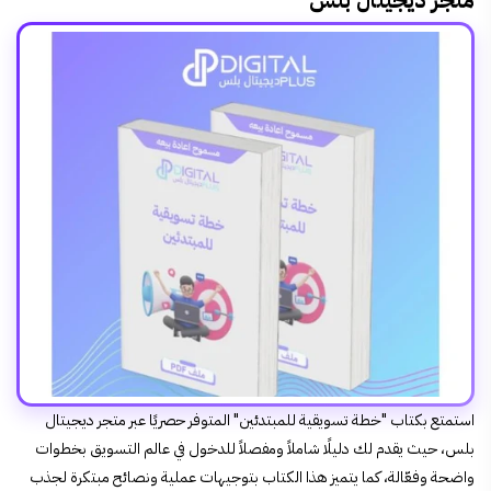
استمتع بكتاب "خطة تسويقية للمبتدئين" المتوفر حصريًا عبر متجر ديجيتال
بلس، حيث يقدم لك دليلًا شاملاً ومفصلاً للدخول في عالم التسويق بخطوات
واضحة وفعّالة، كما يتميز هذا الكتاب بتوجيهات عملية ونصائح مبتكرة لجذب