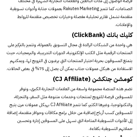
فرصة الوصول إلى مئات البائعين والعلامات التجارية الشهيرة في مختلف
الصناعات، كما تتميز Rakuten Marketing بعمولات جذابة وأدوات تسويقية
متقدمة تشمل تقارير تحليلية مفصلة وخيارات تخصيص متقدمة للروابط
والإعلانات.
كليك بانك (ClickBank)
هي واحدة من الشبكات الرائدة في مجال التسويق بالعمولة، وتتميز بالتركيز على
المنتجات الرقمية مثل الكتب الإلكترونية، الدورات التدريبية، والبرمجيات، حيث
يتمتع المسوقون بحرية اختيار المنتجات التي يرغبون في الترويج لها، ويمكنهم
الاستفادة من هيكل عمولات جذاب يمكن أن يصل إلى 75% في بعض الحالات.
كومشن جنكشن (CJ Affiliate)
تضم هذه المنصة مجموعة واسعة من العلامات التجارية الكبرى، وتوفر
للمسوقين فرصة للترويج لمنتجات وخدمات متنوعة مثل السفر، والتجزئة،
والتكنولوجيا، وغيرها الكثير، كما تتميز CJ Affiliate بهيكل عمولات مرن يتيح
للمسوقين كسب أرباح إضافية من خلال برامج مكافآت وحوافز متقدمة، إضافة
إلى الأدوات التسويقية المتاحة التي تسهل على المسوقين إدارة وتحسين
حملاتهم التسويقية بكفاءة.