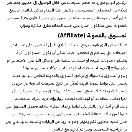
الرئيسي للبائع هو زيادة حجم المبيعات من خلال الوصول إلى جمهور جديد عبر
شبكة من المسوقين المتحمسين، وبفضل هذا النظام يمكن للبائعين توسيع
نطاق أعمالهم وتحقيق نمو مستدام في السوق من خلال التعاون مع المسوقين
بالعمولة الذين يمتلكون القدرة على جذب العملاء بطرق مبتكرة ومؤثرة.
المسوق بالعمولة (Affiliate)
هو الشخص الذي يقوم بترويج منتجات البائع مقابل الحصول على عمولة عن
المبيعات التي يساهم في تحقيقها، حيث يمكن أن يكون المسوقون أفرادًا
يمتلكون مدونات شهيرة أو حسابات نشطة على وسائل التواصل الاجتماعي أو
حتى مواقع إلكترونية متخصصة، بالإضافة إلى شركات تسويق محترفة.
ويقوم المسوق بالاشتراك في برنامج التسويق بالعمولة الخاص بالبائع، حيث
يحصل على روابط عمولة فريدة تُمكّن من تتبع المبيعات الناتجة عن جهوده
التسويقية، وبعد ذلك يدمج المسوق هذه الروابط في محتواه التسويقي مثل
المراجعات، المقالات، أو الإعلانات لجذب الزوار وإقناعهم بشراء المنتجات.
وعند قيام أحد الزوار بالنقر على الرابط وإتمام عملية الشراء، يحصل المسوق على
عمولة من تلك الصفقة، كما يسعى المسوقون إلى بناء جمهور مستهدف من
خلال تقديم محتوى قيّم ومؤثر، وهو ما يزيد من الزيارات والمبيعات وبالتالي يعزز
من أرباحهم الشخصية ويعزز شراكاتهم مع البائعين.