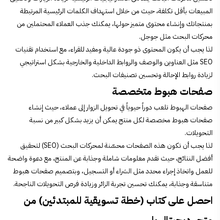
المبيعات بأقل تكلفة، حيث من خلال استهداف الكلمات الرئيسية المرتبطة
بمنتجاتك وإنشاء محتوى متميز حولها، يمكنك جذب العملاء المحتملين من
محركات البحث مثل جوجل.
لذا يجب أن يكون المحتوى ذو جودة عالية ومفيد للقراء، مع استخدام تقنيات
SEO مثل العناوين والوصف والروابط الداخلية والخارجية بشكل استراتيجي
لزيادة روابط الإحالة وتحسين تصنيفات البحث.
صفحات هبوط متخصصة
صفحات الهبوط تلعب دوراً حيوياً في تحويل الزوار إلى عملاء، حيث إنشاء
صفحات هبوط مخصصة لكل منتج يمكن أن يزيد بشكل كبير من نسبة
التحويلات.
لذا يجب أن تكون هذه الصفحات محسّنة لمحركات البحث (SEO) لتحقيق
أفضل النتائج، حيث تقدم معلومات شاملة وجذابة عن المنتج، مع دعوة واضحة
للعمل واتخاذ إجراء محدد مثل الشراء أو التسجيل، وبتصميم صفحات هبوط
متناسقة وجذابة، يمكنك تحسين تجربة الزائر وزيادة فرص التحويلات الناجحة.
احصل على كتاب (خطة تسويقية للمبتدئين) من
متجر ديجيتال بلس