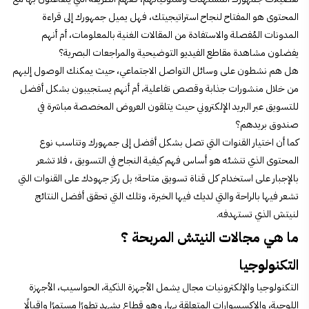
المحتوى هو المفتاح لنجاح استراتيجيتك، فهل يميل جمهورك إلى قراءة
المدونات المُفصلة والاستفادة من المقالات الغنية بالمعلومات، أم أنهم
يفضلون مشاهدة مقاطع الفيديو التوضيحية والمراجعات البصرية؟
هل هم نشطون على وسائل التواصل الاجتماعي، حيث يمكنك الوصول إليهم
من خلال منشورات جذابة وقصص تفاعلية، أم أنهم يستجيبون بشكل أفضل
للتسويق عبر البريد الإلكتروني حيث يتلقون العروض المخصصة مباشرة في
صندوق بريدهم؟
كما أن اختيار القنوات التي تصل بشكل أفضل إلى جمهورك وتناسب نوع
المحتوى الذي تنشئه هو أساس فهم
كيفية النجاح في التسويق ، ف
لا تشعر
بالإجبار على استخدام كل قناة تسويق متاحة؛ بل ركز جهودك على القنوات التي
تشعر فيها بالراحة والتي لديك فيها الخبرة، وتلك التي تحقق أفضل النتائج
لنيتش الذي تستهدفه.
ما هي مجالات النيتش المربحة ؟
التكنولوجيا
التكنولوجيا والإلكترونيات مجال يشمل الأجهزة الذكية، الحواسيب، الأجهزة
اللوحية، والإكسسوارات المتعلقة بها، وهو قطاع يشهد تطورًا مستمرًا وإقبالًا