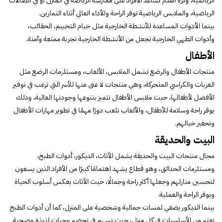
الرياضية، وكرة القدم تساعد الأفراد على ممارسة الرياضة في المنزل أو في الصالات
الرياضية، والملابس الرياضية توفر الراحة والأداء العالي أثناء التمارين.
بينما الأدوات المساعدة للأنشطة الخارجية مثل خيام التخييم، الحقائب،
وأدوات الطهي الخارجية تجعل من الأنشطة الخارجية تجربة ممتعة وآمنة.
الأطفال
منتجات الأطفال والرضع تشمل الملابس، الألعاب، ومستلزمات الرضع مثل
العربات والكراسي المتحركة، وهي منتجات لا غنى عنها للأسر التي ترغب في توفير
الأفضل لأطفالها، حيث ملابس الأطفال تتميز بتنوعها وجودتها العالية، وذلك
يوفر راحة وسلامة للأطفال، والألعاب تلعب دورًا مهمًا في تطوير مهارات الأطفال
وتحفيز خيالهم.
البيت والحديقة
مجال منتجات البيت والحديقة يشمل الأثاث، الديكور، أدوات الطبخ،
ومستلزمات الحدائق، وهو قطاع يشهد اهتمامًا كبيرًا من الأفراد الذين يسعون
لتحسين منازلهم وجعلها أكثر راحة وجمالًا، حيث الأثاث يعكس أسلوب الحياة
ويوفر الراحة والعملية.
بينما الديكور يضفي لمسات جمالية وشخصية على المنزل، كما أن أدوات الطبخ
تعتبر من الأساسيات في كل منزل، حيث تسهم في تحضير وجبات لذيذة وصحية