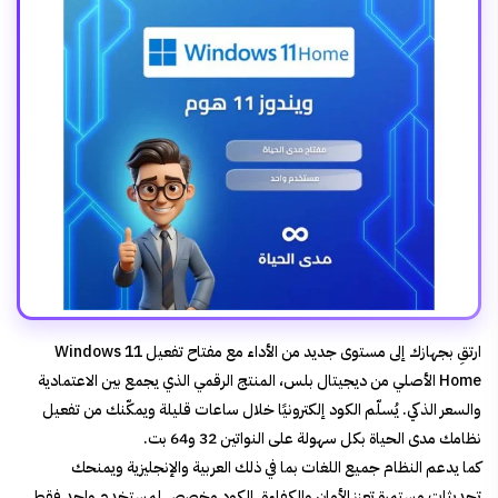
ارتقِ بجهازك إلى مستوى جديد من الأداء مع مفتاح تفعيل Windows 11
Home الأصلي من ديجيتال بلس، المنتج الرقمي الذي يجمع بين الاعتمادية
والسعر الذكي. يُسلّم الكود إلكترونيًا خلال ساعات قليلة ويمكّنك من تفعيل
نظامك مدى الحياة بكل سهولة على النواتين 32 و64 بت.
كما يدعم النظام جميع اللغات بما في ذلك العربية والإنجليزية ويمنحك
تحديثات مستمرة تعزز الأمان والكفاءة. الكود مخصص لمستخدم واحد فقط