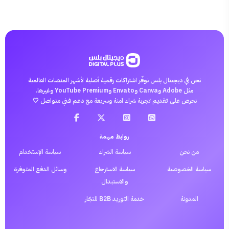
نحن في ديجيتال بلس نوفّر اشتراكات رقمية أصلية لأشهر المنصات العالمية
مثل Adobe وCanva وEnvato وYouTube Premium وغيرها.
نحرص على تقديم تجربة شراء آمنة وسريعة مع دعم فني متواصل 🤍
روابط مهمة
من نحن
سياسة الشراء
سياسة الإستخدام
سياسة الخصوصية
سياسة الاسترجاع
وسائل الدفع المتوفرة
والاستبدال
المدونة
خدمة التوريد B2B للتجّار