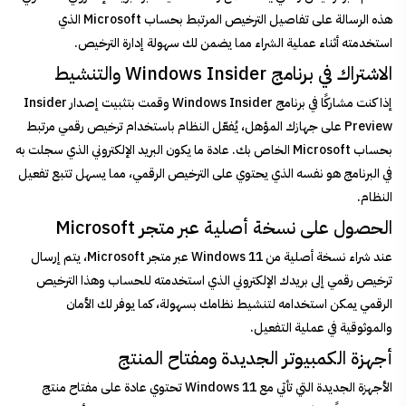
هذه الرسالة على تفاصيل الترخيص المرتبط بحساب Microsoft الذي
استخدمته أثناء عملية الشراء مما يضمن لك سهولة إدارة الترخيص.
الاشتراك في برنامج Windows Insider والتنشيط
إذا كنت مشاركًا في برنامج Windows Insider وقمت بتثبيت إصدار Insider
Preview على جهازك المؤهل، يُفعّل النظام باستخدام ترخيص رقمي مرتبط
بحساب Microsoft الخاص بك. عادة ما يكون البريد الإلكتروني الذي سجلت به
في البرنامج هو نفسه الذي يحتوي على الترخيص الرقمي، مما يسهل تتبع تفعيل
النظام.
الحصول على نسخة أصلية عبر متجر Microsoft
عند شراء نسخة أصلية من Windows 11 عبر متجر Microsoft، يتم إرسال
ترخيص رقمي إلى بريدك الإلكتروني الذي استخدمته للحساب وهذا الترخيص
الرقمي يمكن استخدامه لتنشيط نظامك بسهولة، كما يوفر لك الأمان
والموثوقية في عملية التفعيل.
أجهزة الكمبيوتر الجديدة ومفتاح المنتج
الأجهزة الجديدة التي تأتي مع Windows 11 تحتوي عادة على مفتاح منتج