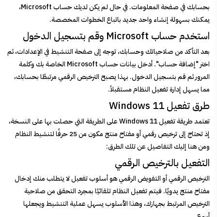
بحسابك في صفحة المعلومات. في حال لم يكن لديك حساب Microsoft،
يمكنك بسهولة إنشاء واحد جديد باتباع الخطوات المخصصة.
استخدم حساب Microsoft وقم بتسجيل الدخول
بعد التأكد من صلاحياتك وحسابك، توجه إلى صفحة التنشيط في الإعدادات، ثم
اختر "إضافة حساب". أدخل بيانات حساب Microsoft الخاصة بك وكلمة
المرور ثم قم بتسجيل الدخول. بهذا يصبح الترخيص الرقمي مرتبطًا بحسابك،
مما يسهل إدارة تفعيل النظام مستقبلاً.
طرق تفعيل Windows 11
تعتمد طريقة تفعيل Windows 11 على الطريقة التي حصلت بها على النسخة،
إذ تحتاج إلى ترخيص رقمي أو مفتاح منتج مكون من 25 حرفًا لتنشيط النظام
ومن هنا إليك التفاصيل عن تلك الطرق:
التفعيل بالترخيص الرقمي
الترخيص الرقمي أو التفويض الرقمي هو أسلوب تفعيل لا يتطلب منك إدخال
مفتاح منتج يدويًا. فيتم تفعيل النظام تلقائيًا بمجرد التحقق من صلاحية
الترخيص المرتبط بجهازك، وهذا الأسلوب يسهل عملية التنشيط ويجعلها
أسرع.