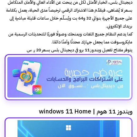
ديجيتال بلس، الخيار الأمثل لكل من يبحث عن الأداء العالي والأمان المتكامل
بسعر لا يُضاهى، فيقدّم هذا الاشتراك الرقمي ترخيصاً مدى الحياة، يعمل بكفاءة
على جميع الأجهزة بنواتي 32 و64 بت ويُسلّم خلال ساعات قليلة مباشرة إلى
بريدك الإلكتروني.
كما يدعم النظام جميع اللغات ويمنحك وصولًا فوريًا للتحديثات الرسمية من
مايكروسوفت مما يجعل جهازك محدثًا وآمنًا دائمًا.
يتوفر مفتاح تفعيل ويندوز 11 برو في ديجيتال بلس بسعر 20 ر. س
ويندوز 11 هوم | windows 11 Home