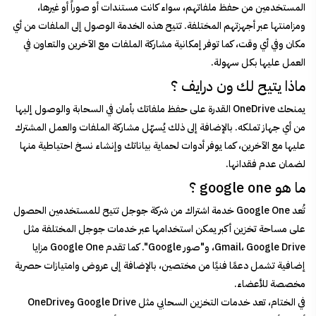
المستخدمين من حفظ ملفاتهم، سواء كانت مستندات أو صوراً أو غيرها،
ومزامنتها عبر أجهزتهم المختلفة. تتيح هذه الخدمة الوصول إلى الملفات من أي
مكان وفي أي وقت، كما توفر إمكانية مشاركة الملفات مع الآخرين والتعاون في
العمل عليها بكل سهولة.
ماذا يتيح لك ون درايف ؟
يمنحك OneDrive القدرة على حفظ ملفاتك بأمان في السحابة والوصول إليها
من أي جهاز تملكه. بالإضافة إلى ذلك يُسهّل مشاركة الملفات والعمل المشترك
عليها مع الآخرين، كما يوفر أدوات لحماية بياناتك وإنشاء نسخ احتياطية منها
لضمان عدم فقدانها.
ما هو google one ؟
تُعد Google One خدمة اشتراك من شركة جوجل تتيح للمستخدمين الحصول
على مساحة تخزين أكبر يمكن استخدامها عبر خدمات جوجل المختلفة مثل
Gmail، Google Drive، و"صور Google". كما تقدم Google One مزايا
إضافية تشمل دعمًا فنيًا من مختصين، بالإضافة إلى عروض وامتيازات حصرية
مخصصة للأعضاء.
في الختام، تعد خدمات التخزين السحابي مثل Google Drive وOneDrive