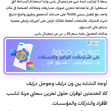
بسعة 2 تيرابايت لمدة شهر عبر ديجيتال بلس وابدأ استخدام المساحة التي
تستحقها. كل ما تحتاجه لتخزين صورك، مشاريعك وملفاتك الضخمة في مكان
واحد، مع تفعيل رسمي 100% على حسابك الشخصي وظهور واضح لتاريخ
انتهاء الاشتراك، فالملفات تُحفظ تلقائيًا، تتزامن على أجهزتك وتبقى محمية
بتشفير عالي المستوى.
يمكنك الحصول عليه بسعر 28 ر. س من ديجيتال بلس
أوجه التشابه بين ون درايف وجوجل درايف
كلا الخدمتين توفران حلول تخزين سحابي مرنة تناسب
الأفراد والشركات والمؤسسات.