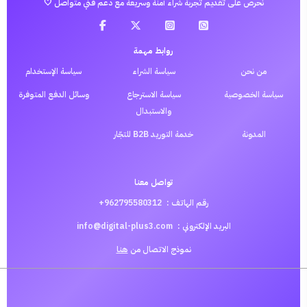
نحرص على تقديم تجربة شراء آمنة وسريعة مع دعم فني متواصل 🤍
روابط مهمة
من نحن
سياسة الشراء
سياسة الإستخدام
سياسة الخصوصية
سياسة الاسترجاع
وسائل الدفع المتوفرة
والاستبدال
المدونة
خدمة التوريد B2B للتجّار
تواصل معنا
رقم الهاتف :
962795580312+
البريد الإلكتروني :
info@digital-plus3.com
نموذج الاتصال من
هنا