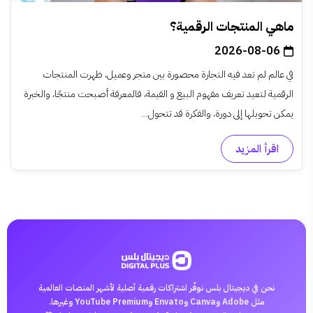
ماهي المنتجات الرقمية؟
2026-08-06
في عالم لم تعد فيه التجارة محصورة بين متجر وعميل، ظهرت المنتجات
الرقمية لتعيد تعريف مفهوم البيع و القيمة، فالمعرفة أصبحت منتجًا، والخبرة
يمكن تحويلها إلى دورة، والفكرة قد تتحول...
اقرأ المزيد
نحن في ديجيتال بلس نوفّر اشتراكات رقمية أصلية لأشهر المنصات العالمية
مثل Adobe وCanva وEnvato وYouTube Premium وغيرها.