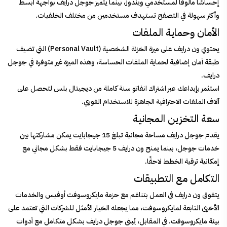
إحساسًا مألوفًا لمستخدمي ويندوز، بينما يتميز جوجل درايف بواجهة أبسط
وأكثر سهولة في التصفح تستهدف مستخدمين من مختلف الخلفيات.
الأمان وحماية الملفات
يحتوي ون درايف على ميزة الخزنة الشخصية (Personal Vault) التي تضيف
طبقة أمان إضافية لحماية الملفات الحساسة، وهذه الميزة غير متوفرة في جوجل
درايف.
استثمر بإبداعك عبر
اشتراك انفاتو
سنة كاملة من ديجيتال بلس لتحصل على
آلاف الملفات الاحترافية الجاهزة للاستخدام الفوري.
سعة التخزين المجانية
يقدم جوجل درايف مساحة مجانية تبلغ 15 جيجابايت يمكن مشاركتها بين
خدمات جوجل، بينما يمنح ون درايف 5 جيجابايت فقط بشكل مجاني مع
إمكانية ترقية الخطط لاحقًا.
التكامل مع التطبيقات
يتفوق ون درايف في العمل بتناغم مع حزمة مايكروسوفت أوفيس والخدمات
الأخرى التابعة لمايكروسوفت، مما يجعله الخيار الأمثل للشركات التي تعتمد على
بيئة مايكروسوفت. في المقابل، يُبنى جوجل درايف بشكل متكامل مع أدوات