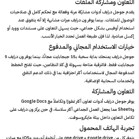
التعاون ومشاركة الملفات
يقدم جوجل درايف أدوات مشاركة مرنة وفعالة مع تحكم كامل في صلاحيات
الوصول للملفات. بينما يوفر ون درايف ميزات مشابهة إلا أنه يتفوق عند
استخدام أوفيس بشكل جماعي، حيث يسهل التعاون على مستندات وورد أو
إكسل مباشرة. لذا فإن طبيعة العمل تحدد الخيار الأنسب.
خيارات الاستخدام المجاني والمدفوع
جوجل درايف يمنحك بداية سخية بـ15 جيجابايت مجانًا، بينما يوفر ون درايف 5
جيجابايت فقط. فالترقية متاحة بسهولة في كلا النظامين، حيث تفتح الخطط
المدفوعة المجال لاستخدامات أكثر احترافية بما في ذلك الدعم التقني
والخدمات السحابية الإضافية.
التعاون والمشاركة
يوفر جوجل درايف أدوات تعاون أكثر تطورًا وتكاملاً مع Google Docs
وSheets مما يجعل العمل الجماعي أكثر سلاسة، في حين يركز ون درايف على
تكامل التعاون داخل بيئة مايكروسوفت.
تجربة الهاتف المحمول
يتوفر كل من google drive و one drive على أنظمة أندرويد وiOS مع ميزات