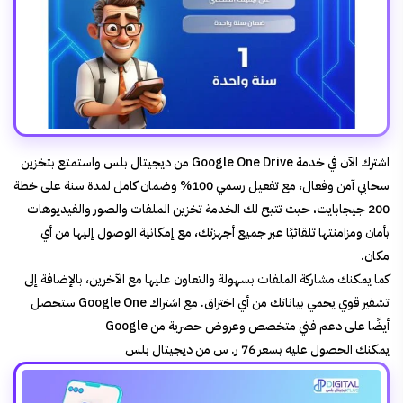
اشترك الآن في خدمة Google One Drive من ديجيتال بلس واستمتع بتخزين
سحابي آمن وفعال، مع تفعيل رسمي 100% وضمان كامل لمدة سنة على خطة
200 جيجابايت، حيث تتيح لك الخدمة تخزين الملفات والصور والفيديوهات
بأمان ومزامنتها تلقائيًا عبر جميع أجهزتك، مع إمكانية الوصول إليها من أي
مكان.
كما يمكنك مشاركة الملفات بسهولة والتعاون عليها مع الآخرين، بالإضافة إلى
تشفير قوي يحمي بياناتك من أي اختراق. مع اشتراك Google One ستحصل
أيضًا على دعم فني متخصص وعروض حصرية من Google
يمكنك الحصول عليه بسعر 76 ر. س من ديجيتال بلس