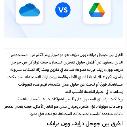
الفرق بين جوجل درايف وون درايف هو موضوع يهم الكثير من المستخدمين
الذين يبحثون عن أفضل حلول التخزين السحابي، حيث توفر كل من جوجل
درايف وون درايف ميزات متنوعة تساعد في تخزين ومشاركة الملفات بسهولة
وأمان، لكن هناك اختلافات في الأداء والأسعار وخيارات الاستخدام. سواء كنت
مستخدمًا فرديًا أو تبحث عن حلول عمل متقدمة، فهم هذه الفروقات
يساعدك في اختيار الخدمة الأنسب لك.
وإذا كنت ترغب في الحصول على أفضل اشتراكات درايف بأسعار منافسة
وخدمات موثوقة، فإن متجر ديجيتال بلس هو الخيار الأمثل، حيث يقدم المتجر
باقات متعددة تناسب احتياجاتك المختلفة مع دعم فني مميز.
الفرق بين جوجل درايف وون درايف