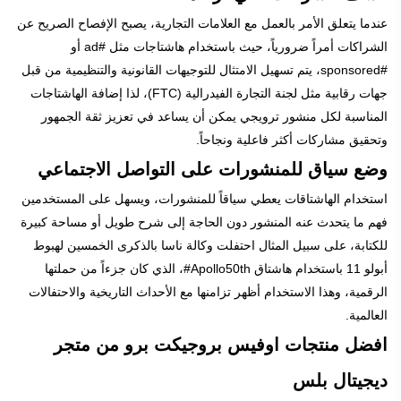
عندما يتعلق الأمر بالعمل مع العلامات التجارية، يصبح الإفصاح الصريح عن
الشراكات أمراً ضرورياً، حيث باستخدام هاشتاجات مثل #ad أو
#sponsored، يتم تسهيل الامتثال للتوجيهات القانونية والتنظيمية من قبل
جهات رقابية مثل لجنة التجارة الفيدرالية (FTC)، لذا إضافة الهاشتاجات
المناسبة لكل منشور ترويجي يمكن أن يساعد في تعزيز ثقة الجمهور
وتحقيق مشاركات أكثر فاعلية ونجاحاً.
وضع سياق للمنشورات على التواصل الاجتماعي
استخدام الهاشتاقات يعطي سياقاً للمنشورات، ويسهل على المستخدمين
فهم ما يتحدث عنه المنشور دون الحاجة إلى شرح طويل أو مساحة كبيرة
للكتابة، على سبيل المثال احتفلت وكالة ناسا بالذكرى الخمسين لهبوط
أبولو 11 باستخدام هاشتاق Apollo50th#، الذي كان جزءاً من حملتها
الرقمية، وهذا الاستخدام أظهر تزامنها مع الأحداث التاريخية والاحتفالات
العالمية.
افضل منتجات اوفيس بروجيكت برو من متجر
ديجيتال بلس