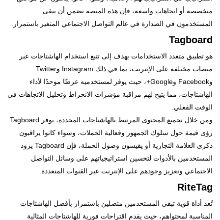
متخصصة أو اتجاهات واسعة، فإن هذه المنصة تضمن أن يبقى
المستخدمون في الصدارة في عالم التواصل الاجتماعي المتغير باستمرار.
Tagboard
هو تطبيق متعدد الاستخدامات يهدف إلى تتبع استخدام الهاشتاجات عبر
منصات مختلفة على الإنترنت، بما في ذلك Instagram وTwitter
وFacebook وGoogle+، حيث يوفر لمستخدميه عرضًا موحدًا لأداء
الهاشتاجات، مما يتيح لهم مراقبة مؤشرات الانخراط وتحليل الاتجاهات في
الوقت الفعلي.
ومن خلال تجميع المحتوى المرتبط بالهاشتاجات المحددة، يوفر Tagboard
رؤى قيمة حول سلوك الجمهور وفعالية الحملات، وسواء كانوا يراقبون
ذكرى العلامة التجارية أو يقيسون وصول الحملة، فإن Tagboard يزود
المستخدمين بالأدوات لتحسين استراتيجياتهم على وسائل التواصل
الاجتماعي وتعزيز وجودهم على الإنترنت عبر القنوات المتعددة.
RiteTag
تُعد أداة قوية تبقي المستخدمين متصلين باستمرار بأفضل الهاشتاجات
المناسبة لمحتواهم، حيث يقدم اقتراحات فورية للهاشتاجات المثالية