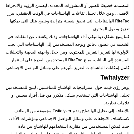
المصممة خصيصًا للصور أو المنشورات المحددة، ليضمن الرؤية والانخراط
الأقصى، ومن خلال تحليل تفاعلات الهاشتاجات في الوقت الحقيقي، يبرز
RiteTag الهاشتاجات التي تحقق شعبية متزايدة وينصح بتلك التي يمكنها
تعزيز وصول المحتوى.
كما يتتبع بشكل ديناميكي أداء الهاشتاجات، وذلك يكشف عن التقلبات في
الشعبية في غضون دقائق ويوجه المستخدمين إلى الهاشتاجات التي يجب
الأولوية لها لتعزيز التعرض للمحتوى، ومن خلال واجهته البديهية والتحليلات
المستندة إلى البيانات، يمنح RiteTag المستخدمين القدرة على استثمار
كامل إمكانات الهاشتاجات لتعزيز تأثيرهم على وسائل التواصل الاجتماعي.
Twitalyzer
يوفر رؤى قيمة حول استراتيجيات الهاشتاج للمنافسين، ليتيح للمستخدمين
تحليل الهاشتاجات التي تستخدم بشكل متكرر من قبل أفراد معينين أو
علامات تجارية.
بالإضافة إلى تحليل الهاشتاج يقدم Twitalyzer مجموعة من الوظائف
لاستكشاف الاتجاهات على وسائل التواصل الاجتماعي ومؤشرات الأداء،
حيث يُمكن المستخدمين من مقارنة استخدامهم للهاشتاج بين قادة