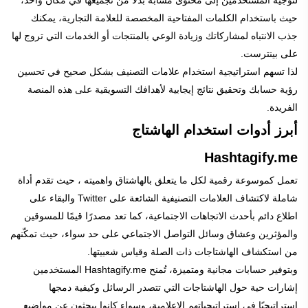
لتوجيه المستخدمين إلى محتوى مشابه بدلاً من تجميعها في مكان واحد،
حيث باستخدام الكلمات المفتاحية المخصصة للعلامة التجارية، يمكنك
جذب الانتباه لمشاركاتك وزيادة الوعي بالمنتجات أو الخدمات التي تروج لها
على بينترست.
لذا تسهم استراتيجية استخدام علامات التصنيف بشكل صحيح في تحسين
رؤية حسابك وتحقيق نتائج إيجابية لأهدافك التسويقية على هذه المنصة
الفريدة.
أبرز أدوات استخدام الهاشتاج
Hashtagify.me
تعمل كموسوعة رقمية لكل ما يتعلق بالهاشتاق واهميته ، حيث تقدم أداة
شاملة لاكتشاف العلامات التصنيفية الشائعة على Twitter والبقاء على
اطلاع دائم بأحدث الاتجاهات الاجتماعية، كما تعد مصدرًا قيمًا للمسوقين
والمؤثرين وعشاق وسائل التواصل الاجتماعي على حد سواء، حيث تمكّنهم
من استكشاف الهاشتاجات ذات الصلة وقياس شعبيتها.
وبتوفير حسابات مجانية ومتميزة، تُمنح Hashtagify.me المستخدمين
إشارات حية حول الهاشتاجات التي تتصدر الرسائل وكيفية دمجها
استراتيجيًا في استراتيجياتهم الإعلامية، وسواء كانوا يبحثون عن مواضيع