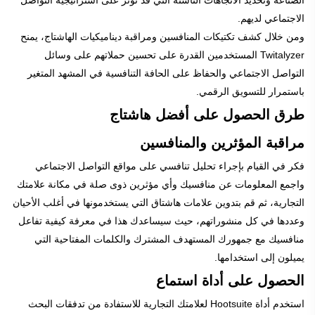
الصناعة وتحديد الاتجاهات الناشئة التي قد تؤثر على استراتيجية التواصل
الاجتماعي لديهم.
ومن خلال كشف تكتيكات المنافسين ومراقبة ديناميكيات الهاشتاج، يمنح
Twitalyzer المستخدمين القدرة على تحسين حملاتهم على وسائل
التواصل الاجتماعي والحفاظ على الحافة التنافسية في المشهد المتغير
باستمرار للتسويق الرقمي.
طرق الحصول على أفضل هاشتاج
مراقبة المؤثرين والمنافسين
فكر في القيام بإجراء تحليل تنافسي على مواقع التواصل الاجتماعي
واجمع المعلومات عن منافسيك وأي مؤثرين ذوى صلة في مكانة علامتك
التجارية، ثم قم بتدوين علامات هاشتاق التي يستخدمونها في أغلب الأحيان
وعددها في كل منشوراتهم، حيث سيساعدك هذا في معرفة كيفية تفاعل
منافسيك مع جمهورك المستهدف المشترك والكلمات المفتاحية التي
يميلون إلى استخدامها.
الحصول على أداة استماع
استخدم أداة Hootsuite لعلامتك التجارية للاستفادة من تدفقات البحث