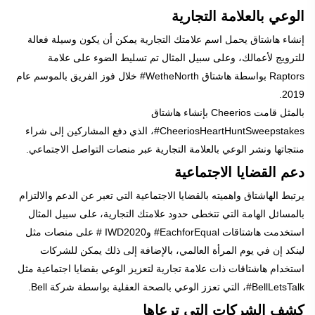
الوعي بالعلامة التجارية
إنشاء هاشتاق يحمل اسم علامتك التجارية يمكن أن يكون وسيلة فعالة
للترويج لأعمالك، وعلى سبيل المثال تم تسليط الضوء على علامة
Raptors بواسطة هاشتاق WetheNorth# خلال فوز الفريق بالموسم عام
2019.
بالمثل قامت Cheerios بإنشاء هاشتاق
CheeriosHeartHuntSweepstakes#، الذي دفع المشاركين إلى شراء
منتجاتها ونشر الوعي بالعلامة التجارية عبر منصات التواصل الاجتماعي.
دعم القضايا الاجتماعية
يرتبط الهاشتاق واهميته بالقضايا الاجتماعية التي تعبر عن الدعم والالتزام
بالمسائل الهامة التي تتخطى حدود علامتك التجارية، على سبيل المثال
استخدمت هاشتاقات EachforEqual# وIWD2020 # على منصات مثل
لينكد إن في يوم المرأة العالمي، بالإضافة إلى ذلك يمكن للشركات
استخدام هاشتاقات ذات علامة تجارية لتعزيز الوعي بقضايا اجتماعية مثل
BellLetsTalk#، التي تعزز الوعي بالصحة العقلية بواسطة شركة Bell.
كشف الشركات التي ترعاها