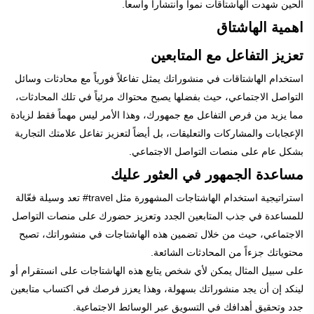
الحين شهدت الهاشتاقات نمواً وانتشاراً واسعاً.
اهمية الهاشتاق
تعزيز التفاعل مع المتابعين
استخدام الهاشتاقات في منشوراتك يمثل تفاعلاً فورياً مع محادثات وسائل
التواصل الاجتماعي، حيث بفضلها يصبح محتواك مرئياً في تلك المحادثات،
مما يزيد من فرص التفاعل مع جمهورك، وهذا الأمر ليس مهماً فقط لزيادة
الإعجابات والمشاركات والتعليقات، بل أيضاً لتعزيز تفاعل علامتك التجارية
بشكل عام على منصات التواصل الاجتماعي.
مساعدة الجمهور في العثور عليك
استراتيجية استخدام الهاشتاجات المشهورة مثل travel# تعد وسيلة فعّالة
للمساعدة في جذب المتابعين الجدد وتعزيز حضورك على منصات التواصل
الاجتماعي، حيث من خلال تضمين هذه الهاشتاجات في منشوراتك، تصبح
محتوياتك جزءاً من المحادثات الشائعة.
على سبيل المثال يمكن لأي شخص يتابع هذه الهاشتاجات على انستقرام أو
لينكد إن أن يجد منشوراتك بسهولة، وهذا يعزز فرصك في اكتساب متابعين
جدد وتحقيق أهدافك في التسويق عبر الوسائط الاجتماعية.