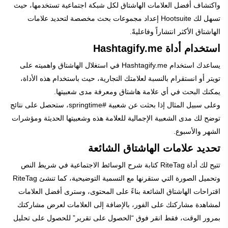
واكتشاف أفضل العلامات الهاشتاق لكل شبكة اجتماعية تستخدمها، حيث
تسهل لك Hootsuite إعداد مجموعات بحث مخصصة لتحديد علامات
الهاشتاق الأكثر انتشاراً وفاعليةً.
استخدام أداة Hashtagify.me
يساعدك استخدام Hashtagify.me في استغلال الهاشتاق واهميته على
تويتر أو انستقرام بالنسبة لعلامتك التجارية، حيث باستخدام هذه الأداة،
يمكنك البحث في أي علامة هاشتاق ومعرفة مدى شعبيتها.
وعلى سبيل المثال إذا بحثت عن شعبية #springtime، ستحصل على نتائج
توضح لك مدى الشعبية الإجمالية للعلامة هذه وشعبيتها الحديثة ومؤشرات
الشهر والأسبوع.
تحديد علامات الهاشتاق الشائعة
تتيح لك أداة RiteTag كتابة شرح الوسائط الاجتماعية في شريط النص
وتحميل الصورة التي ستقرنها مع التسمية التوضيحية، كما تنشئ RiteTag
اقتراحات الهاشتاق الشائعة بناءً على المحتوى، وسترى أفضل العلامات
لمشاهدة مشاركتك على الفور، بالإضافة إلى العلامات لعرض مشاركتك
بمرور الوقت، فقط انقر فوق “الحصول على تقرير” للحصول على تحليل