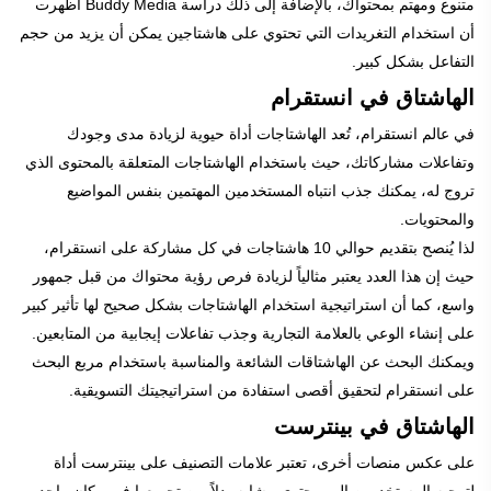
متنوع ومهتم بمحتواك، بالإضافة إلى ذلك دراسة Buddy Media أظهرت
أن استخدام التغريدات التي تحتوي على هاشتاجين يمكن أن يزيد من حجم
التفاعل بشكل كبير.
الهاشتاق في انستقرام
في عالم انستقرام، تُعد الهاشتاجات أداة حيوية لزيادة مدى وجودك
وتفاعلات مشاركاتك، حيث باستخدام الهاشتاجات المتعلقة بالمحتوى الذي
تروج له، يمكنك جذب انتباه المستخدمين المهتمين بنفس المواضيع
والمحتويات.
لذا يُنصح بتقديم حوالي 10 هاشتاجات في كل مشاركة على انستقرام،
حيث إن هذا العدد يعتبر مثالياً لزيادة فرص رؤية محتواك من قبل جمهور
واسع، كما أن استراتيجية استخدام الهاشتاجات بشكل صحيح لها تأثير كبير
على إنشاء الوعي بالعلامة التجارية وجذب تفاعلات إيجابية من المتابعين.
ويمكنك البحث عن الهاشتاقات الشائعة والمناسبة باستخدام مربع البحث
على انستقرام لتحقيق أقصى استفادة من استراتيجيتك التسويقية.
الهاشتاق في بينترست
على عكس منصات أخرى، تعتبر علامات التصنيف على بينترست أداة