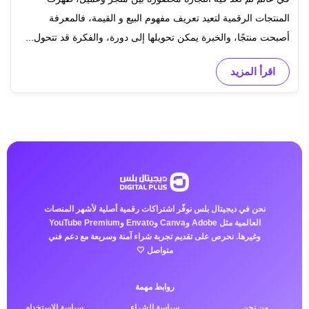
المنتجات الرقمية لتعيد تعريف مفهوم البيع و القيمة، فالمعرفة
أصبحت منتجًا، والخبرة يمكن تحويلها إلى دورة، والفكرة قد تتحول...
اقرأ المزيد
نحن في ديجيتال بلس نوفّر اشتراكات رقمية أصلية لأشهر المنصات
العالمية مثل Adobe وCanva وEnvato وYouTube Premium
وغيرها. نحرص على تقديم تجربة شراء آمنة وسريعة مع دعم فني
متواصل 🤍
روابط مهمة
من نحن
سياسة الشراء
سياسة الإستخدام