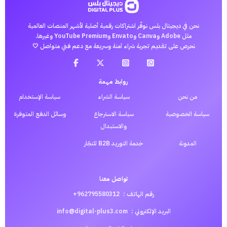
نحن في ديجيتال بلس نوفّر اشتراكات رقمية أصلية لأشهر المنصات العالمية
مثل Adobe وCanva وEnvato وYouTube Premium وغيرها.
نحرص على تقديم تجربة شراء آمنة وسريعة مع دعم فني متواصل 🤍
روابط مهمة
من نحن
سياسة الشراء
سياسة الإستخدام
سياسة الخصوصية
سياسة الاسترجاع
وسائل الدفع المتوفرة
والاستبدال
المدونة
خدمة التوريد B2B للتجّار
تواصل معنا
رقم الهاتف :
962795580312+
البريد الإلكتروني :
info@digital-plus3.com