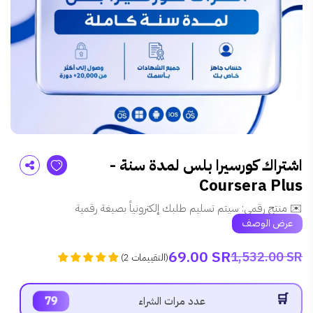
اشتراك كورسيرا بلس لمدة سنة -
Coursera Plus
✉️ منتج رقمي: سيتم تسليم طلبك إلكترونياً بصيغة رقمية
عرض الوصف
69.00 SR
1,532.00 SR
)
التقييمات
2
(
79
عدد مرات الشراء