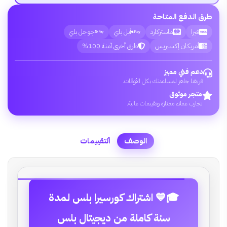
طرق الدفع المتاحة
فيزا
ماستركارد
أبل باي
جوجل باي
أمريكان إكسبريس
طرق أخرى آمنة 100%
دعم فني مميز
فريقنا جاهز لمساعدتك بكل الأوقات.
متجر موثوق
تجارب عملاء ممتازة وتقييمات عالية.
الوصف
التقييمات
🎓💙 اشتراك كورسيرا بلس لمدة
سنة كاملة من ديجيتال بلس