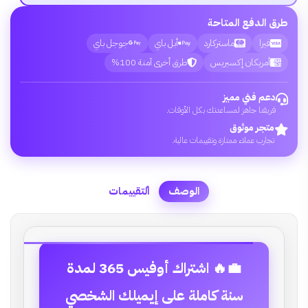
طرق الدفع المتاحة
فيزا
ماستركارد
أبل باي
جوجل باي
أمريكان إكسبريس
طرق أخرى آمنة 100%
دعم فني مميز
فريقنا جاهز لمساعدتك بكل الأوقات.
متجر موثوق
تجارب عملاء ممتازة وتقييمات عالية.
الوصف
التقييمات
💼🔥 اشتراك أوفيس 365 لمدة
سنة كاملة على إيميلك الشخصي