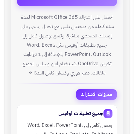
احصل على اشتراك
Microsoft Office 365 لمدة
سنة كاملة
من
ديجيتال بلس
مع تفعيل رسمي على
إيميلك الشخصي مباشرة
، وتمتع بوصول كامل إلى
جميع تطبيقات أوفيس مثل
Word، Excel،
PowerPoint، Outlook
بالإضافة إلى
1 تيرابايت
تخزين OneDrive
لاستخدام آمن وسلس لجميع
ملفاتك. دعم فوري وضمان كامل المدة! ⭐
مميزات الاشتراك
📄
جميع تطبيقات أوفيس
وصول كامل إلى Word، Excel، PowerPoint،