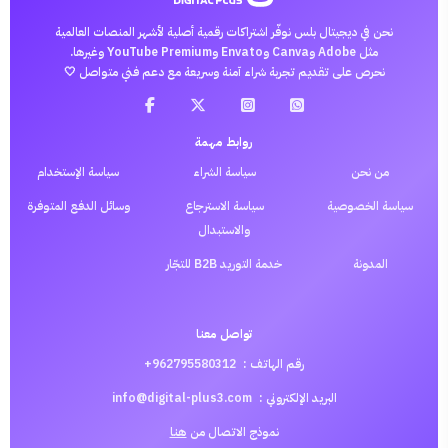
نحن في ديجيتال بلس نوفّر اشتراكات رقمية أصلية لأشهر المنصات العالمية
مثل Adobe وCanva وEnvato وYouTube Premium وغيرها.
نحرص على تقديم تجربة شراء آمنة وسريعة مع دعم فني متواصل 🤍
روابط مهمة
من نحن
سياسة الشراء
سياسة الإستخدام
سياسة الخصوصية
سياسة الاسترجاع
وسائل الدفع المتوفرة
والاستبدال
المدونة
خدمة التوريد B2B للتجّار
تواصل معنا
رقم الهاتف :
962795580312+
البريد الإلكتروني :
info@digital-plus3.com
نموذج الاتصال من
هنا