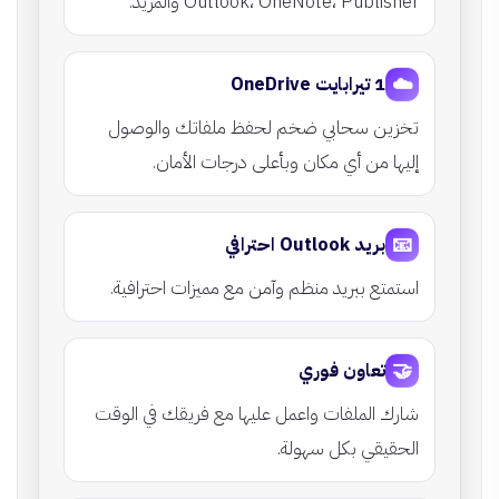
Outlook، OneNote، Publisher والمزيد.
☁️
1 تيرابايت OneDrive
تخزين سحابي ضخم لحفظ ملفاتك والوصول
إليها من أي مكان وبأعلى درجات الأمان.
📧
بريد Outlook احترافي
استمتع ببريد منظم وآمن مع مميزات احترافية.
🤝
تعاون فوري
شارك الملفات واعمل عليها مع فريقك في الوقت
الحقيقي بكل سهولة.