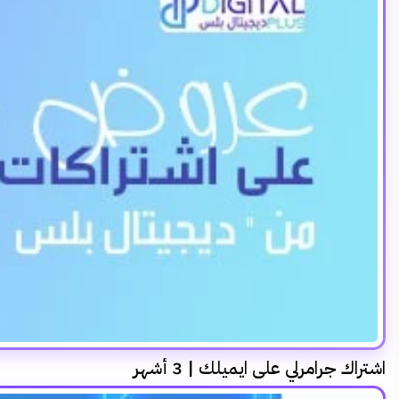
اشتراك جرامرلي على ايميلك | 3 أشهر