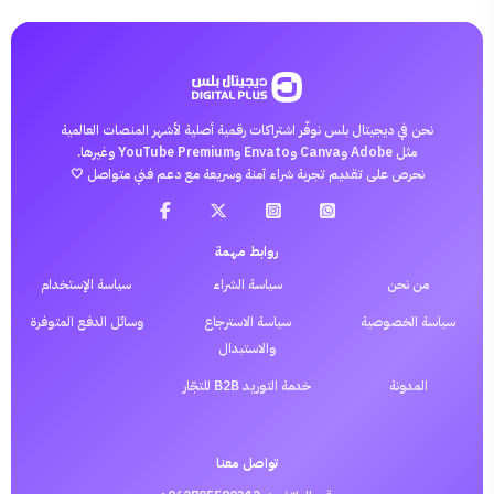
نحن في ديجيتال بلس نوفّر اشتراكات رقمية أصلية لأشهر المنصات العالمية
مثل Adobe وCanva وEnvato وYouTube Premium وغيرها.
نحرص على تقديم تجربة شراء آمنة وسريعة مع دعم فني متواصل 🤍
روابط مهمة
من نحن
سياسة الشراء
سياسة الإستخدام
سياسة الخصوصية
سياسة الاسترجاع
وسائل الدفع المتوفرة
والاستبدال
المدونة
خدمة التوريد B2B للتجّار
تواصل معنا