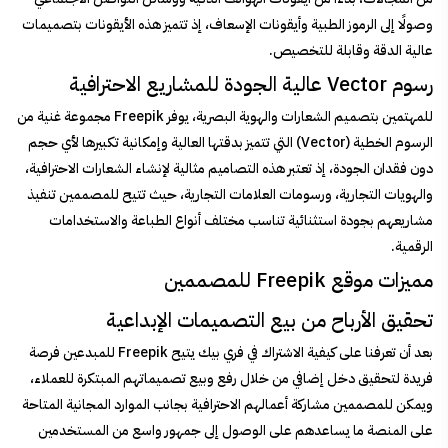
وصولًا إلى الرموز الطبية وأيقونات الإسعاف، إذ تتميز هذه الأيقونات بتصميمات
عالية الدقة وقابلة للتخصيص.
رسوم Vector عالية الجودة للمشاريع الاحترافية
للمهتمين بتصميم الشعارات والهوية البصرية، يوفر Freepik مجموعة غنية من
الرسوم الخطية (Vector) التي تتميز بدقتها العالية وإمكانية تكبيرها لأي حجم
دون فقدان الجودة، إذ تعتبر هذه التصاميم مثالية لإنشاء الشعارات الاحترافية،
والهويات التجارية، ورسومات العلامات التجارية، حيث تتيح للمصممين تنفيذ
مشاريعهم بجودة استثنائية تناسب مختلف أنواع الطباعة والاستخدامات
الرقمية.
مميزات موقع Freepik للمصممين
تحقيق الأرباح من بيع التصميمات الإبداعية
بعد أن تعرفنا على كيفية الاشتراك في فري بيك يتيح Freepik للمبدعين فرصة
فريدة لتحقيق دخل إضافي من خلال رفع وبيع تصميماتهم المبتكرة للعملاء،
ويمكن للمصممين مشاركة أعمالهم الاحترافية بجانب الموارد المجانية المتاحة
على المنصة ما يساعدهم على الوصول إلى جمهور واسع من المستخدمين