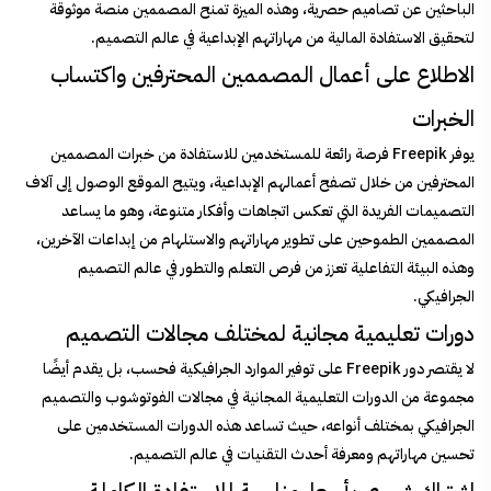
الباحثين عن تصاميم حصرية، وهذه الميزة تمنح المصممين منصة موثوقة
لتحقيق الاستفادة المالية من مهاراتهم الإبداعية في عالم التصميم.
الاطلاع على أعمال المصممين المحترفين واكتساب
الخبرات
يوفر Freepik فرصة رائعة للمستخدمين للاستفادة من خبرات المصممين
المحترفين من خلال تصفح أعمالهم الإبداعية، ويتيح الموقع الوصول إلى آلاف
التصميمات الفريدة التي تعكس اتجاهات وأفكار متنوعة، وهو ما يساعد
المصممين الطموحين على تطوير مهاراتهم والاستلهام من إبداعات الآخرين،
وهذه البيئة التفاعلية تعزز من فرص التعلم والتطور في عالم التصميم
الجرافيكي.
دورات تعليمية مجانية لمختلف مجالات التصميم
لا يقتصر دور Freepik على توفير الموارد الجرافيكية فحسب، بل يقدم أيضًا
مجموعة من الدورات التعليمية المجانية في مجالات الفوتوشوب والتصميم
الجرافيكي بمختلف أنواعه، حيث تساعد هذه الدورات المستخدمين على
تحسين مهاراتهم ومعرفة أحدث التقنيات في عالم التصميم.
اشتراك شهري بأسعار مناسبة للاستفادة الكاملة