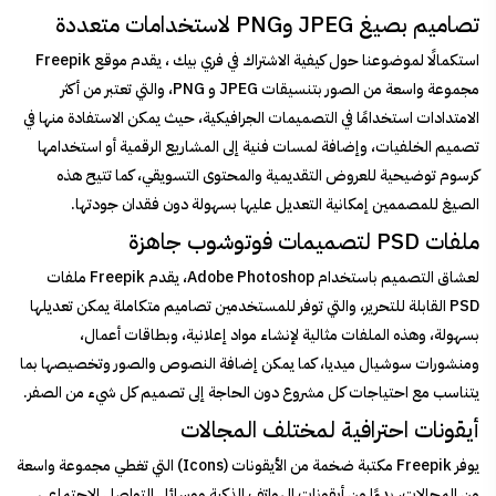
تصاميم بصيغ JPEG وPNG لاستخدامات متعددة
استكمالًا لموضوعنا حول كيفية الاشتراك في فري بيك ، يقدم موقع Freepik
مجموعة واسعة من الصور بتنسيقات JPEG و PNG، والتي تعتبر من أكثر
الامتدادات استخدامًا في التصميمات الجرافيكية، حيث يمكن الاستفادة منها في
تصميم الخلفيات، وإضافة لمسات فنية إلى المشاريع الرقمية أو استخدامها
كرسوم توضيحية للعروض التقديمية والمحتوى التسويقي، كما تتيح هذه
الصيغ للمصممين إمكانية التعديل عليها بسهولة دون فقدان جودتها.
ملفات PSD لتصميمات فوتوشوب جاهزة
لعشاق التصميم باستخدام Adobe Photoshop، يقدم Freepik ملفات
PSD القابلة للتحرير، والتي توفر للمستخدمين تصاميم متكاملة يمكن تعديلها
بسهولة، وهذه الملفات مثالية لإنشاء مواد إعلانية، وبطاقات أعمال،
ومنشورات سوشيال ميديا، كما يمكن إضافة النصوص والصور وتخصيصها بما
يتناسب مع احتياجات كل مشروع دون الحاجة إلى تصميم كل شيء من الصفر.
أيقونات احترافية لمختلف المجالات
يوفر Freepik مكتبة ضخمة من الأيقونات (Icons) التي تغطي مجموعة واسعة
من المجالات، بدءًا من أيقونات الهواتف الذكية ووسائل التواصل الاجتماعي