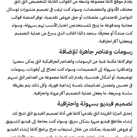
يقدم موقع كانفا مجموعة واسعة من القوالب القابلة للتخصيص التي تلبي
مختلف الأذواق والتخصصات، وسواء كنت ترغب في تصميم منشورات لوسائل
التواصل الاجتماعي، ملصقات أو حتى عروض تقديمية، توفر المنصة قوالب
مجانية ومدفوعة ما يتيح للمستخدمين اختيار الأنسب لهم بسهولة، وسواء
كنت مبتدئًا أو محترفًا، ستجد دائمًا القالب الذي يسرع من عملية التصميم
ويجعلها أكثر احترافية.
رسومات وعناصر جاهزة للإضافة
توفر كانفا مكتبة غنية من الرسومات والعناصر الجرافيكية التي يمكن سحبها
وإضافتها بسهولة إلى التصميمات، وسواء كنت تحتاج إلى أيقونات، رسومات
توضيحية، أو أشكال هندسية، يقدم لك كانفا مجموعة من العناصر التي تسهم
في تحسين وتجميل تصاميمك بلمسة إبداعية فورية، وكل ذلك يتم بطريقة
سلسة وسريعة، ما يجعل عملية التصميم أكثر مرونة واحترافية.
تصميم فيديو بسهولة واحترافية
إحدى المزايا الفريدة التي يقدمها كانفا هي أداة تصميم الفيديو التي تتيح لك
إنشاء مقاطع فيديو مبهرة بشكل سريع، وسواء كنت بحاجة إلى فيديو للتسويق
أو عروض تقديمية، يمكنك من خلال استيعاب شرح برنامج كانفا إنشاء الفيديو