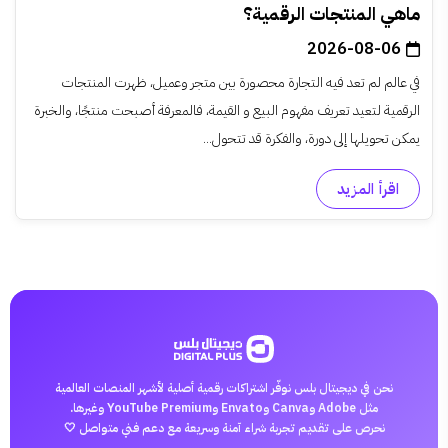
ماهي المنتجات الرقمية؟
2026-08-06
في عالم لم تعد فيه التجارة محصورة بين متجر وعميل، ظهرت المنتجات
الرقمية لتعيد تعريف مفهوم البيع و القيمة، فالمعرفة أصبحت منتجًا، والخبرة
يمكن تحويلها إلى دورة، والفكرة قد تتحول...
اقرأ المزيد
نحن في ديجيتال بلس نوفّر اشتراكات رقمية أصلية لأشهر المنصات العالمية
مثل Adobe وCanva وEnvato وYouTube Premium وغيرها.
نحرص على تقديم تجربة شراء آمنة وسريعة مع دعم فني متواصل 🤍