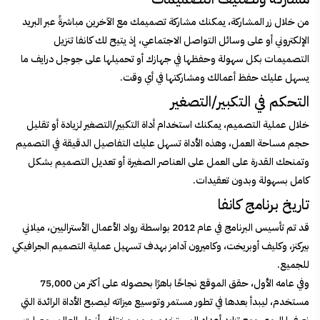
من خلال زر المشاركة، يمكنك مشاركة تصميمك مع الآخرين مباشرةً عبر البريد
الإلكتروني أو على وسائل التواصل الاجتماعي، إذ يتيح لك كانفا تنزيل
التصميمات بكل سهولة وحفظها في جهازك أو تحميلها على جوجل درايف ما
يسهل عليك حفظ أعمالك ومشاركتها في أي وقت.
التحكم في التكبير/التصغير
خلال عملية التصميم، يمكنك استخدام أداة التكبير/التصغير لزيادة أو تقليل
حجم مساحة العمل، وهذه الأداة تسهل عليك التفاصيل الدقيقة في التصميم
وتمنحك القدرة على العمل على العناصر الصغيرة أو تعديل التصميم بشكل
كامل بسهولة وبدون تعقيدات.
تاريخ برنامج كانفا
قد تم تأسيس البرنامج في عام 2012 بواسطة رواد الأعمال الأستراليين، ميلاني
بيركنز، وكليف أوبريخت، وكاميرون آدامز بهدف تسهيل عملية التصميم الجرافيكي
للجميع.
وفي عامه الأول، حقق الموقع نجاحًا باهرًا بحصوله على أكثر من 75,000
مستخدم، ليبدأ بعدها في تطور مستمر وتوسيع ميزاته ليصبح الأداة الرائدة التي