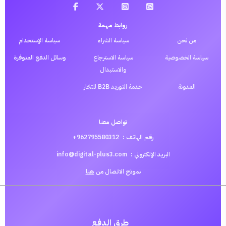
روابط مهمة
من نحن
سياسة الشراء
سياسة الإستخدام
سياسة الخصوصية
سياسة الاسترجاع
وسائل الدفع المتوفرة
والاستبدال
المدونة
خدمة التوريد B2B للتجّار
تواصل معنا
رقم الهاتف :
962795580312+
البريد الإلكتروني :
info@digital-plus3.com
نموذج الاتصال من
هنا
طرق الدفع