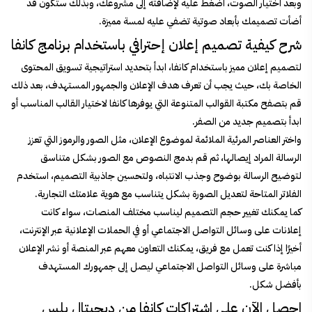
وبعد اختيار الصوت، اضغط عليه لإضافته إلى مشروعك، وبذلك ستكون قد
أضأت تصميمك بأبعاد صوتية تضفي عليه لمسة مميزة.
شرح كيفية تصميم إعلان إحترافي باستخدام برنامج كانفا
لتصميم إعلان مميز باستخدام كانفا، ابدأ بتحديد استراتيجية تسويق المحتوى
الخاصة بك، حيث يجب أن تعرف هدف الإعلان والجمهور المستهدف، بعد ذلك
قم بتصفح مكتبة القوالب المتنوعة التي يوفرها كانفا لاختيار القالب المناسب أو
ابدأ بتصميم جديد من الصفر.
واختر العناصر المرئية الملائمة لموضوع الإعلان، مثل الصور والرموز التي تعزز
الرسالة المراد إيصالها، ثم قم بدمج النصوص مع الصور بشكل متناسق
لتوضيح الرسالة بوضوح وجذب الانتباه، ولتحسين جاذبية التصميم، استخدم
الفلاتر المتاحة لتعديل الصورة بشكل يتناسب مع هوية علامتك التجارية.
كما يمكنك تغيير حجم التصميم ليناسب مختلف المنصات، سواء كانت
إعلانات على وسائل التواصل الاجتماعي أو في الحملات الإعلانية عبر الإنترنت،
أخيرًا إذا كنت تعمل مع فريق، يمكنك التعاون معهم عبر المنصة أو نشر الإعلان
مباشرة على وسائل التواصل الاجتماعي ليصل إلى جمهورك المستهدف
بأفضل شكل.
احصل الآن على اشتراكات كانفا من ديجيتال بلس