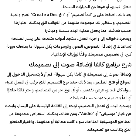
شعارًا، فيديو، أو غيرها من الخيارات المتاحة.
بعد ذلك، اضغط على زر "ابدأ تصميم" أو "Create a Design" لفتح واجهة
التصميم، وستظهر لك مجموعة متنوعة من القوالب التي يمكنك اختيارها
حسب هدفك، مما يجعل عملية البدء سلسة ومباشرة.
وبمجرد دخولك إلى واجهة العمل، ستجد أدوات متقدمة على يسار الصفحة
تساعدك في إضافة النصوص، الصور، والرسومات بكل سهولة ما يمنحك مرونة
كبيرة في تخصيص تصميمك وفقًا لرؤيتك الإبداعية.
شرح برنامج كانفا لإضافة صوت إلى تصميمك
لإضافة صوت إلى تصميمك في كانفا بكل سهولة، قم أولاً بتسجيل الدخول إلى
الموقع أو فتح التطبيق، بعد ذلك حدد نوع التصميم الذي ترغب في العمل عليه،
سواء كان فيديو، عرض تقديمي، أو أي نوع آخر من التصاميم، واختر قالبًا جاهزًا
أو ابدأ بتصميم جديد حسب احتياجك.
وبمجرد البدء في تعديل التصميم، توجه إلى القائمة الرئيسية على اليسار، وابحث
عن خيار "موسيقى" أو "Audio"، ومن هناك، يمكنك استعراض مجموعة من
المقاطع الموسيقية المتاحة، سواء كانت مجانية أو مدفوعة، واختيار المقطع
الذي يتناسب مع تصميمك.