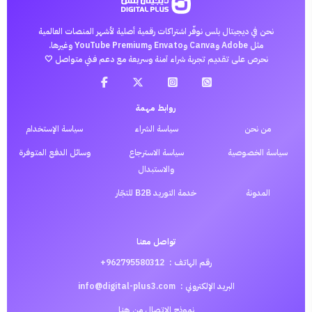
نحن في ديجيتال بلس نوفّر اشتراكات رقمية أصلية لأشهر المنصات العالمية
مثل Adobe وCanva وEnvato وYouTube Premium وغيرها.
نحرص على تقديم تجربة شراء آمنة وسريعة مع دعم فني متواصل 🤍
روابط مهمة
من نحن
سياسة الشراء
سياسة الإستخدام
سياسة الخصوصية
سياسة الاسترجاع
وسائل الدفع المتوفرة
والاستبدال
المدونة
خدمة التوريد B2B للتجّار
تواصل معنا
رقم الهاتف :
962795580312+
البريد الإلكتروني :
info@digital-plus3.com
نموذج الاتصال من
هنا